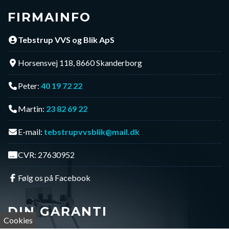
FIRMAINFO
Tebstrup VVS og Blik ApS
Horsensvej 118, 8660 Skanderborg
Peter:
40 19 72 22
Martin:
23 82 69 22
E-mail:
tebstrupvvsblik@mail.dk
CVR: 27630952
Følg os på Facebook
DIN GARANTI
Cookies